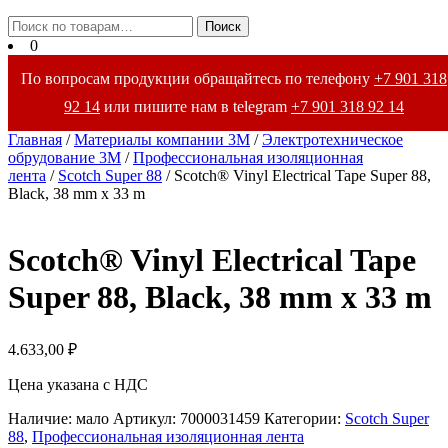
Закрыть
Искать:
Поиск
меню
0
По вопросам продукции обращайтесь по телефону
+7 901 318
92 14
или пишите нам в telegram
+7 901 318 92 14
Главная
/
Материалы компании 3М
/
Электротехническое
обрудование 3М
/
Профессиональная изоляционная
лента
/
Scotсh Super 88
/ Scotch® Vinyl Electrical Tape Super 88,
Black, 38 mm x 33 m
Scotch® Vinyl Electrical Tape
Super 88, Black, 38 mm x 33 m
4.633,00
₽
Цена указана с НДС
Наличие: мало
Артикул:
7000031459
Категории:
Scotсh Super
88
,
Профессиональная изоляционная лента