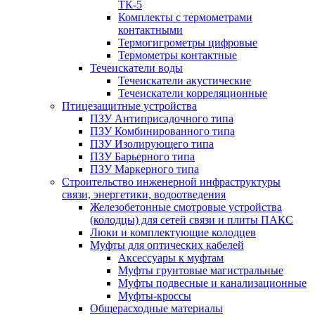
ТК-5
Комплекты с термометрами
контактными
Термогигрометры цифровые
Термометры контактные
Течеискатели воды
Течеискатели акустические
Течеискатели корреляционные
Птицезащитные устройства
ПЗУ Антиприсадочного типа
ПЗУ Комбинированного типа
ПЗУ Изолирующего типа
ПЗУ Барьерного типа
ПЗУ Маркерного типа
Строительство инженерной инфраструктуры
связи, энергетики, водоотведения
Железобетонные смотровые устройства
(колодцы) для сетей связи и плиты ПАКС
Люки и комплектующие колодцев
Муфты для оптических кабелей
Аксессуары к муфтам
Муфты грунтовые магистральные
Муфты подвесные и канализационные
Муфты-кроссы
Общерасходные материалы