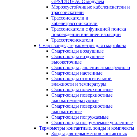
GPS/ГЛОНАСС модулем
Морозоустойчивые кабелеискатели и
трассоискатели
Трассоискатели и
кабелетрассоискатели
Трассоискатели с функцией поиска
повреждений внешней изоляции
Трассотечеискатели
Смарт-зонды, термометры для смартфона
Смарт-зонды воздушные
Смарт-зонды воздушные
высокоточные
Смарт-зонды давления атмосферного
Смарт-зонды настенные
Смарт-зонды относительной
влажности и температуры
Смарт-зонды поверхностные
Смарт-зонды поверхностные
высокотемпературные
Смарт-зонды поверхностные
высокоточные
Смарт-зонды погружаемые
Смарт-зонды погружаемые усиленные
Термометры контактные, зонды и комплекты
Зонды для термометров контактных