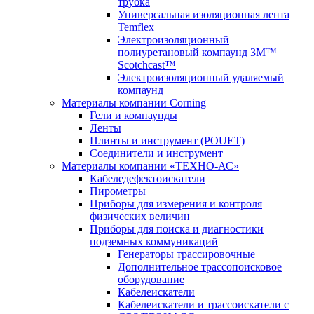
трубка
Универсальная изоляционная лента
Temflex
Электроизоляционный
полиуретановый компаунд 3M™
Scotchcast™
Электроизоляционный удаляемый
компаунд
Материалы компании Corning
Гели и компаунды
Ленты
Плинты и инструмент (POUET)
Соединители и инструмент
Материалы компании «ТЕХНО-АС»
Кабеледефектоискатели
Пирометры
Приборы для измерения и контроля
физических величин
Приборы для поиска и диагностики
подземных коммуникаций
Генераторы трассировочные
Дополнительное трассопоисковое
оборудование
Кабелеискатели
Кабелеискатели и трассоискатели с