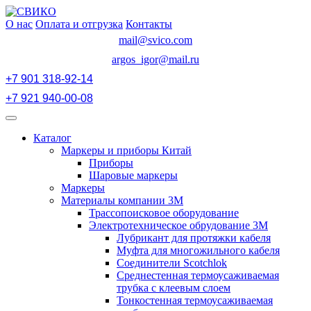
Перейти
к
О нас
Оплата и отгрузка
Контакты
содержимому
mail@svico.com
argos_igor@mail.ru
+7 901 318-92-14
+7 921 940-00-08
Открыть
меню
Каталог
Маркеры и приборы Китай
Приборы
Шаровые маркеры
Маркеры
Материалы компании 3М
Трассопоисковое оборудование
Электротехническое обрудование 3М
Лубрикант для протяжки кабеля
Муфта для многожильного кабеля
Соединители Scotchlok
Среднестенная термоусаживаемая
трубка с клеевым слоем
Тонкостенная термоусаживаемая