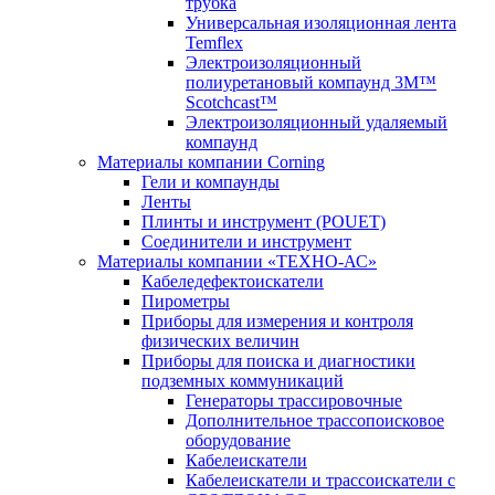
трубка
Универсальная изоляционная лента
Temflex
Электроизоляционный
полиуретановый компаунд 3M™
Scotchcast™
Электроизоляционный удаляемый
компаунд
Материалы компании Corning
Гели и компаунды
Ленты
Плинты и инструмент (POUET)
Соединители и инструмент
Материалы компании «ТЕХНО-АС»
Кабеледефектоискатели
Пирометры
Приборы для измерения и контроля
физических величин
Приборы для поиска и диагностики
подземных коммуникаций
Генераторы трассировочные
Дополнительное трассопоисковое
оборудование
Кабелеискатели
Кабелеискатели и трассоискатели с