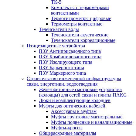
ТК-5
Комплекты с термометрами
контактными
Термогигрометры цифровые
Термометры контактные
Течеискатели воды
Течеискатели акустические
Течеискатели корреляционные
Птицезащитные устройства
ПЗУ Антиприсадочного типа
ПЗУ Комбинированного типа
ПЗУ Изолирующего типа
ПЗУ Барьерного типа
ПЗУ Маркерного типа
Строительство инженерной инфраструктуры
связи, энергетики, водоотведения
Железобетонные смотровые устройства
(колодцы) для сетей связи и плиты ПАКС
Люки и комплектующие колодцев
Муфты для оптических кабелей
Аксессуары к муфтам
Муфты грунтовые магистральные
Муфты подвесные и канализационные
Муфты-кроссы
Общерасходные материалы