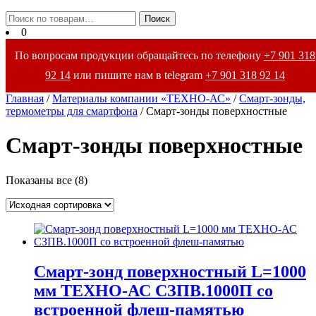
Закрыть
Искать:
Поиск
меню
0
По вопросам продукции обращайтесь по телефону
+7 901 318
92 14
или пишите нам в telegram
+7 901 318 92 14
Главная
/
Материалы компании «ТЕХНО-АС»
/
Смарт-зонды,
термометры для смартфона
/ Смарт-зонды поверхностные
Смарт-зонды поверхностные
Показаны все (8)
Смарт-зонд поверхностный L=1000
мм ТЕХНО-АС СЗПВ.1000П со
встроенной флеш-памятью