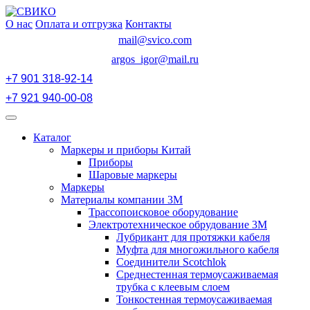
Перейти
к
О нас
Оплата и отгрузка
Контакты
содержимому
mail@svico.com
argos_igor@mail.ru
+7 901 318-92-14
+7 921 940-00-08
Открыть
меню
Каталог
Маркеры и приборы Китай
Приборы
Шаровые маркеры
Маркеры
Материалы компании 3М
Трассопоисковое оборудование
Электротехническое обрудование 3М
Лубрикант для протяжки кабеля
Муфта для многожильного кабеля
Соединители Scotchlok
Среднестенная термоусаживаемая
трубка с клеевым слоем
Тонкостенная термоусаживаемая