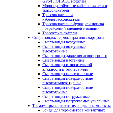
GPS/ГЛОНАСС модулем
Морозоустойчивые кабелеискатели и
трассоискатели
Трассоискатели и
кабелетрассоискатели
Трассоискатели с функцией поиска
повреждений внешней изоляции
Трассотечеискатели
Смарт-зонды, термометры для смартфона
Смарт-зонды воздушные
Смарт-зонды воздушные
высокоточные
Смарт-зонды давления атмосферного
Смарт-зонды настенные
Смарт-зонды относительной
влажности и температуры
Смарт-зонды поверхностные
Смарт-зонды поверхностные
высокотемпературные
Смарт-зонды поверхностные
высокоточные
Смарт-зонды погружаемые
Смарт-зонды погружаемые усиленные
Термометры контактные, зонды и комплекты
Зонды для термометров контактных