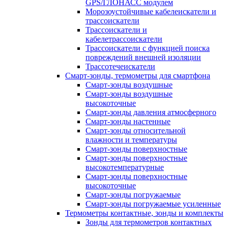
GPS/ГЛОНАСС модулем
Морозоустойчивые кабелеискатели и
трассоискатели
Трассоискатели и
кабелетрассоискатели
Трассоискатели с функцией поиска
повреждений внешней изоляции
Трассотечеискатели
Смарт-зонды, термометры для смартфона
Смарт-зонды воздушные
Смарт-зонды воздушные
высокоточные
Смарт-зонды давления атмосферного
Смарт-зонды настенные
Смарт-зонды относительной
влажности и температуры
Смарт-зонды поверхностные
Смарт-зонды поверхностные
высокотемпературные
Смарт-зонды поверхностные
высокоточные
Смарт-зонды погружаемые
Смарт-зонды погружаемые усиленные
Термометры контактные, зонды и комплекты
Зонды для термометров контактных