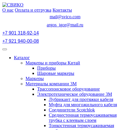
Перейти
к
О нас
Оплата и отгрузка
Контакты
содержимому
mail@svico.com
argos_igor@mail.ru
+7 901 318-92-14
+7 921 940-00-08
Открыть
меню
Каталог
Маркеры и приборы Китай
Приборы
Шаровые маркеры
Маркеры
Материалы компании 3М
Трассопоисковое оборудование
Электротехническое обрудование 3М
Лубрикант для протяжки кабеля
Муфта для многожильного кабеля
Соединители Scotchlok
Среднестенная термоусаживаемая
трубка с клеевым слоем
Тонкостенная термоусаживаемая