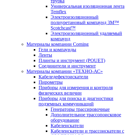
трубка
Универсальная изоляционная лента
Temflex
Электроизоляционный
полиуретановый компаунд 3M™
Scotchcast™
Электроизоляционный удаляемый
компаунд
Материалы компании Corning
Гели и компаунды
Ленты
Плинты и инструмент (POUET)
Соединители и инструмент
Материалы компании «ТЕХНО-АС»
Кабеледефектоискатели
Пирометры
Приборы для измерения и контроля
физических величин
Приборы для поиска и диагностики
подземных коммуникаций
Генераторы трассировочные
Дополнительное трассопоисковое
оборудование
Кабелеискатели
Кабелеискатели и трассоискатели с