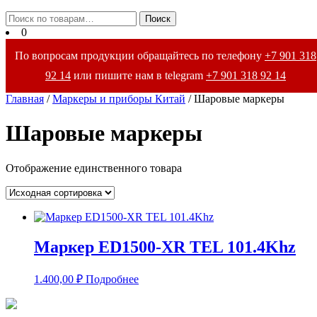
Закрыть
Искать:
Поиск
меню
0
По вопросам продукции обращайтесь по телефону
+7 901 318
92 14
или пишите нам в telegram
+7 901 318 92 14
Главная
/
Маркеры и приборы Китай
/ Шаровые маркеры
Шаровые маркеры
Отображение единственного товара
Маркер ED1500-XR TEL 101.4Khz
1.400,00
₽
Подробнее