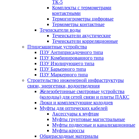
ТК-5
Комплекты с термометрами
контактными
Термогигрометры цифровые
Термометры контактные
Течеискатели воды
Течеискатели акустические
Течеискатели корреляционные
Птицезащитные устройства
ПЗУ Антиприсадочного типа
ПЗУ Комбинированного типа
ПЗУ Изолирующего типа
ПЗУ Барьерного типа
ПЗУ Маркерного типа
Строительство инженерной инфраструктуры
связи, энергетики, водоотведения
Железобетонные смотровые устройства
(колодцы) для сетей связи и плиты ПАКС
Люки и комплектующие колодцев
Муфты для оптических кабелей
Аксессуары к муфтам
Муфты грунтовые магистральные
Муфты подвесные и канализационные
Муфты-кроссы
Общерасходные материалы