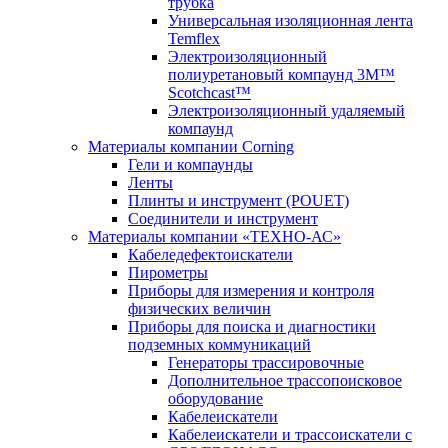
трубка
Универсальная изоляционная лента
Temflex
Электроизоляционный
полиуретановый компаунд 3M™
Scotchcast™
Электроизоляционный удаляемый
компаунд
Материалы компании Corning
Гели и компаунды
Ленты
Плинты и инструмент (POUET)
Соединители и инструмент
Материалы компании «ТЕХНО-АС»
Кабеледефектоискатели
Пирометры
Приборы для измерения и контроля
физических величин
Приборы для поиска и диагностики
подземных коммуникаций
Генераторы трассировочные
Дополнительное трассопоисковое
оборудование
Кабелеискатели
Кабелеискатели и трассоискатели с