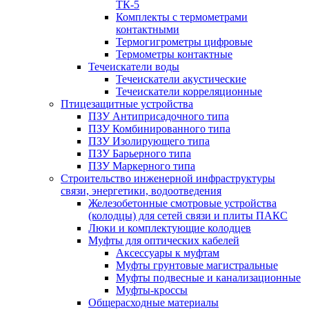
ТК-5
Комплекты с термометрами
контактными
Термогигрометры цифровые
Термометры контактные
Течеискатели воды
Течеискатели акустические
Течеискатели корреляционные
Птицезащитные устройства
ПЗУ Антиприсадочного типа
ПЗУ Комбинированного типа
ПЗУ Изолирующего типа
ПЗУ Барьерного типа
ПЗУ Маркерного типа
Строительство инженерной инфраструктуры
связи, энергетики, водоотведения
Железобетонные смотровые устройства
(колодцы) для сетей связи и плиты ПАКС
Люки и комплектующие колодцев
Муфты для оптических кабелей
Аксессуары к муфтам
Муфты грунтовые магистральные
Муфты подвесные и канализационные
Муфты-кроссы
Общерасходные материалы