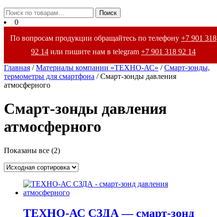
Закрыть
Искать:
Поиск
меню
0
По вопросам продукции обращайтесь по телефону
+7 901 318
92 14
или пишите нам в telegram
+7 901 318 92 14
Главная
/
Материалы компании «ТЕХНО-АС»
/
Смарт-зонды,
термометры для смартфона
/ Смарт-зонды давления
атмосферного
Смарт-зонды давления
атмосферного
Показаны все (2)
ТЕХНО-АС СЗДА — смарт-зонд