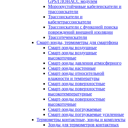
GPS/ГЛОНАСС модулем
Морозоустойчивые кабелеискатели и
трассоискатели
Трассоискатели и
кабелетрассоискатели
Трассоискатели с функцией поиска
повреждений внешней изоляции
Трассотечеискатели
Смарт-зонды, термометры для смартфона
Смарт-зонды воздушные
Смарт-зонды воздушные
высокоточные
Смарт-зонды давления атмосферного
Смарт-зонды настенные
Смарт-зонды относительной
влажности и температуры
Смарт-зонды поверхностные
Смарт-зонды поверхностные
высокотемпературные
Смарт-зонды поверхностные
высокоточные
Смарт-зонды погружаемые
Смарт-зонды погружаемые усиленные
Термометры контактные, зонды и комплекты
Зонды для термометров контактных