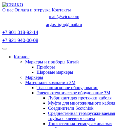
Перейти
к
О нас
Оплата и отгрузка
Контакты
содержимому
mail@svico.com
argos_igor@mail.ru
+7 901 318-92-14
+7 921 940-00-08
Открыть
меню
Каталог
Маркеры и приборы Китай
Приборы
Шаровые маркеры
Маркеры
Материалы компании 3М
Трассопоисковое оборудование
Электротехническое обрудование 3М
Лубрикант для протяжки кабеля
Муфта для многожильного кабеля
Соединители Scotchlok
Среднестенная термоусаживаемая
трубка с клеевым слоем
Тонкостенная термоусаживаемая