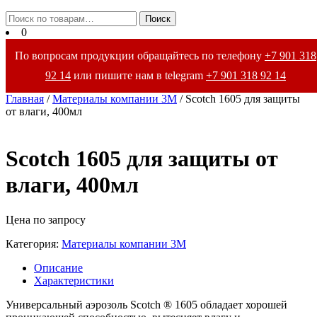
Закрыть
Искать:
Поиск
меню
0
По вопросам продукции обращайтесь по телефону
+7 901 318
92 14
или пишите нам в telegram
+7 901 318 92 14
Главная
/
Материалы компании 3М
/ Scotch 1605 для защиты
от влаги, 400мл
Scotch 1605 для защиты от
влаги, 400мл
Цена по запросу
Категория:
Материалы компании 3М
Описание
Характеристики
Универсальный аэрозоль Scotch ® 1605 обладает хорошей