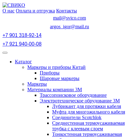
Перейти
к
О нас
Оплата и отгрузка
Контакты
содержимому
mail@svico.com
argos_igor@mail.ru
+7 901 318-92-14
+7 921 940-00-08
Открыть
меню
Каталог
Маркеры и приборы Китай
Приборы
Шаровые маркеры
Маркеры
Материалы компании 3М
Трассопоисковое оборудование
Электротехническое обрудование 3М
Лубрикант для протяжки кабеля
Муфта для многожильного кабеля
Соединители Scotchlok
Среднестенная термоусаживаемая
трубка с клеевым слоем
Тонкостенная термоусаживаемая