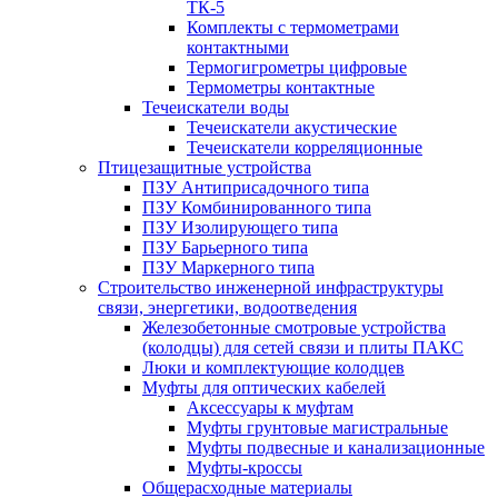
ТК-5
Комплекты с термометрами
контактными
Термогигрометры цифровые
Термометры контактные
Течеискатели воды
Течеискатели акустические
Течеискатели корреляционные
Птицезащитные устройства
ПЗУ Антиприсадочного типа
ПЗУ Комбинированного типа
ПЗУ Изолирующего типа
ПЗУ Барьерного типа
ПЗУ Маркерного типа
Строительство инженерной инфраструктуры
связи, энергетики, водоотведения
Железобетонные смотровые устройства
(колодцы) для сетей связи и плиты ПАКС
Люки и комплектующие колодцев
Муфты для оптических кабелей
Аксессуары к муфтам
Муфты грунтовые магистральные
Муфты подвесные и канализационные
Муфты-кроссы
Общерасходные материалы