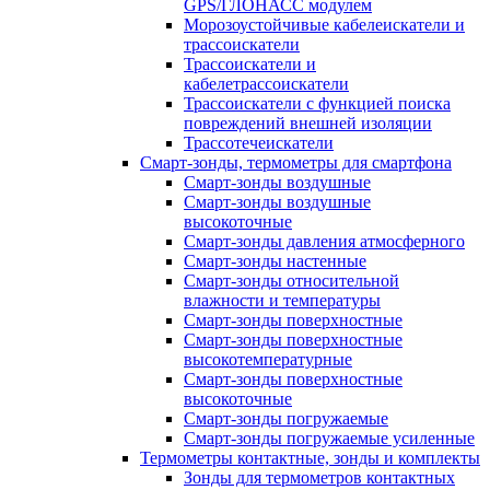
GPS/ГЛОНАСС модулем
Морозоустойчивые кабелеискатели и
трассоискатели
Трассоискатели и
кабелетрассоискатели
Трассоискатели с функцией поиска
повреждений внешней изоляции
Трассотечеискатели
Смарт-зонды, термометры для смартфона
Смарт-зонды воздушные
Смарт-зонды воздушные
высокоточные
Смарт-зонды давления атмосферного
Смарт-зонды настенные
Смарт-зонды относительной
влажности и температуры
Смарт-зонды поверхностные
Смарт-зонды поверхностные
высокотемпературные
Смарт-зонды поверхностные
высокоточные
Смарт-зонды погружаемые
Смарт-зонды погружаемые усиленные
Термометры контактные, зонды и комплекты
Зонды для термометров контактных