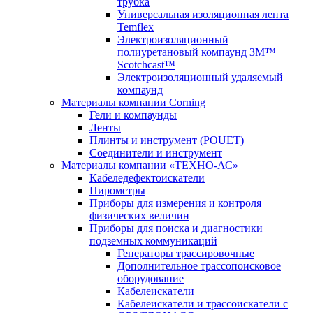
трубка
Универсальная изоляционная лента
Temflex
Электроизоляционный
полиуретановый компаунд 3M™
Scotchcast™
Электроизоляционный удаляемый
компаунд
Материалы компании Corning
Гели и компаунды
Ленты
Плинты и инструмент (POUET)
Соединители и инструмент
Материалы компании «ТЕХНО-АС»
Кабеледефектоискатели
Пирометры
Приборы для измерения и контроля
физических величин
Приборы для поиска и диагностики
подземных коммуникаций
Генераторы трассировочные
Дополнительное трассопоисковое
оборудование
Кабелеискатели
Кабелеискатели и трассоискатели с