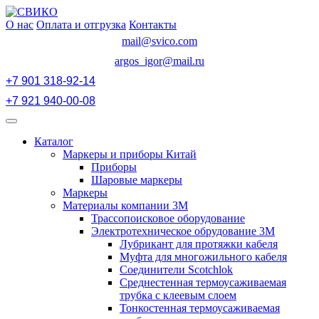
Перейти
к
О нас
Оплата и отгрузка
Контакты
содержимому
mail@svico.com
argos_igor@mail.ru
+7 901 318-92-14
+7 921 940-00-08
Открыть
меню
Каталог
Маркеры и приборы Китай
Приборы
Шаровые маркеры
Маркеры
Материалы компании 3М
Трассопоисковое оборудование
Электротехническое обрудование 3М
Лубрикант для протяжки кабеля
Муфта для многожильного кабеля
Соединители Scotchlok
Среднестенная термоусаживаемая
трубка с клеевым слоем
Тонкостенная термоусаживаемая