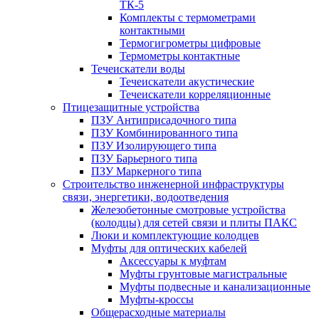
ТК-5
Комплекты с термометрами
контактными
Термогигрометры цифровые
Термометры контактные
Течеискатели воды
Течеискатели акустические
Течеискатели корреляционные
Птицезащитные устройства
ПЗУ Антиприсадочного типа
ПЗУ Комбинированного типа
ПЗУ Изолирующего типа
ПЗУ Барьерного типа
ПЗУ Маркерного типа
Строительство инженерной инфраструктуры
связи, энергетики, водоотведения
Железобетонные смотровые устройства
(колодцы) для сетей связи и плиты ПАКС
Люки и комплектующие колодцев
Муфты для оптических кабелей
Аксессуары к муфтам
Муфты грунтовые магистральные
Муфты подвесные и канализационные
Муфты-кроссы
Общерасходные материалы