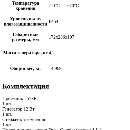
Температура
-20°C … +70°C
хранения
Уровень пыле-
IP 54
влагозащищенности
Габаритные
172x286x197
размеры, мм
Масса генератора, кг
4,2
Общий вес, кг.
14,969
Комплектация
Приемник 2573E
1 шт.
Генератор 12 Вт
1 шт.
Стержень заземления
1 шт.
Индукционные клещи Dyna-Coupler (размер 4,5»)