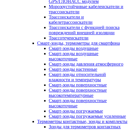
GPS/ГЛОНАСС модулем
Морозоустойчивые кабелеискатели и
трассоискатели
Трассоискатели и
кабелетрассоискатели
Трассоискатели с функцией поиска
повреждений внешней изоляции
Трассотечеискатели
Смарт-зонды, термометры для смартфона
Смарт-зонды воздушные
Смарт-зонды воздушные
высокоточные
Смарт-зонды давления атмосферного
Смарт-зонды настенные
Смарт-зонды относительной
влажности и температуры
Смарт-зонды поверхностные
Смарт-зонды поверхностные
высокотемпературные
Смарт-зонды поверхностные
высокоточные
Смарт-зонды погружаемые
Смарт-зонды погружаемые усиленные
Термометры контактные, зонды и комплекты
Зонды для термометров контактных