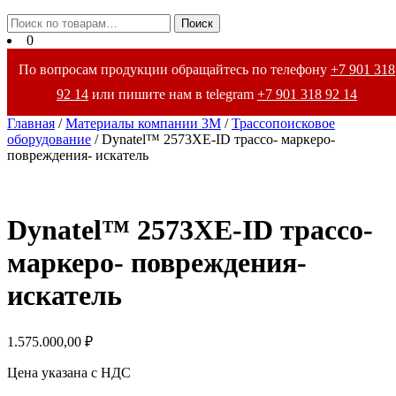
Закрыть
Искать:
Поиск
меню
0
По вопросам продукции обращайтесь по телефону
+7 901 318
92 14
или пишите нам в telegram
+7 901 318 92 14
Главная
/
Материалы компании 3М
/
Трассопоисковое
оборудование
/ Dynatel™ 2573XE-ID трассо- маркеро-
повреждения- искатель
Dynatel™ 2573XE-ID трассо-
маркеро- повреждения-
искатель
1.575.000,00
₽
Цена указана с НДС