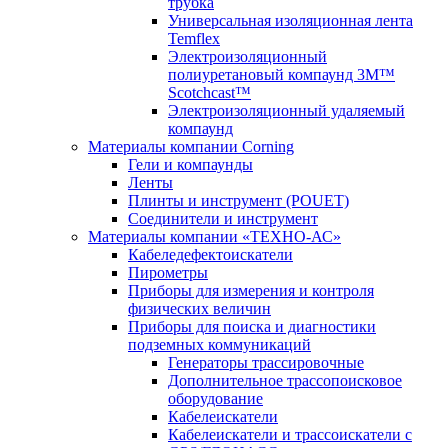
трубка
Универсальная изоляционная лента
Temflex
Электроизоляционный
полиуретановый компаунд 3M™
Scotchcast™
Электроизоляционный удаляемый
компаунд
Материалы компании Corning
Гели и компаунды
Ленты
Плинты и инструмент (POUET)
Соединители и инструмент
Материалы компании «ТЕХНО-АС»
Кабеледефектоискатели
Пирометры
Приборы для измерения и контроля
физических величин
Приборы для поиска и диагностики
подземных коммуникаций
Генераторы трассировочные
Дополнительное трассопоисковое
оборудование
Кабелеискатели
Кабелеискатели и трассоискатели с