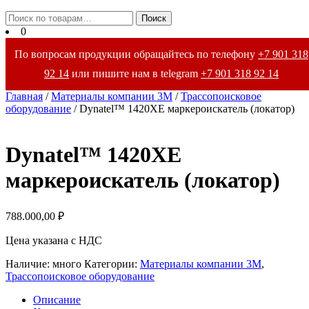
Закрыть
Искать:
Поиск
меню
0
По вопросам продукции обращайтесь по телефону
+7 901 318
92 14
или пишите нам в telegram
+7 901 318 92 14
Главная
/
Материалы компании 3М
/
Трассопоисковое
оборудование
/ Dynatel™ 1420XE маркероискатель (локатор)
Dynatel™ 1420XE
маркероискатель (локатор)
788.000,00
₽
Цена указана с НДС
Наличие: много
Категории:
Материалы компании 3М
,
Трассопоисковое оборудование
Описание