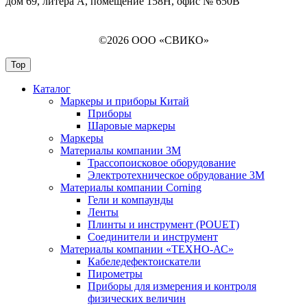
дом 69, литера А, помещение 158Н, офис № 650В
©2026 ООО «СВИКО»
Top
Каталог
Маркеры и приборы Китай
Приборы
Шаровые маркеры
Маркеры
Материалы компании 3М
Трассопоисковое оборудование
Электротехническое обрудование 3М
Материалы компании Corning
Гели и компаунды
Ленты
Плинты и инструмент (POUET)
Соединители и инструмент
Материалы компании «ТЕХНО-АС»
Кабеледефектоискатели
Пирометры
Приборы для измерения и контроля
физических величин