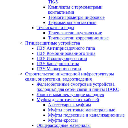
ТК-5
Комплекты с термометрами
контактными
Термогигрометры цифровые
Термометры контактные
Течеискатели воды
Течеискатели акустические
Течеискатели корреляционные
Птицезащитные устройства
ПЗУ Антиприсадочного типа
ПЗУ Комбинированного типа
ПЗУ Изолирующего типа
ПЗУ Барьерного типа
ПЗУ Маркерного типа
Строительство инженерной инфраструктуры
связи, энергетики, водоотведения
Железобетонные смотровые устройства
(колодцы) для сетей связи и плиты ПАКС
Люки и комплектующие колодцев
Муфты для оптических кабелей
Аксессуары к муфтам
Муфты грунтовые магистральные
Муфты подвесные и канализационные
Муфты-кроссы
Общерасходные материалы