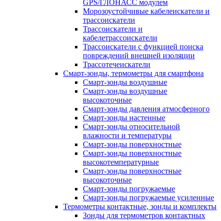
GPS/ГЛОНАСС модулем
Морозоустойчивые кабелеискатели и
трассоискатели
Трассоискатели и
кабелетрассоискатели
Трассоискатели с функцией поиска
повреждений внешней изоляции
Трассотечеискатели
Смарт-зонды, термометры для смартфона
Смарт-зонды воздушные
Смарт-зонды воздушные
высокоточные
Смарт-зонды давления атмосферного
Смарт-зонды настенные
Смарт-зонды относительной
влажности и температуры
Смарт-зонды поверхностные
Смарт-зонды поверхностные
высокотемпературные
Смарт-зонды поверхностные
высокоточные
Смарт-зонды погружаемые
Смарт-зонды погружаемые усиленные
Термометры контактные, зонды и комплекты
Зонды для термометров контактных