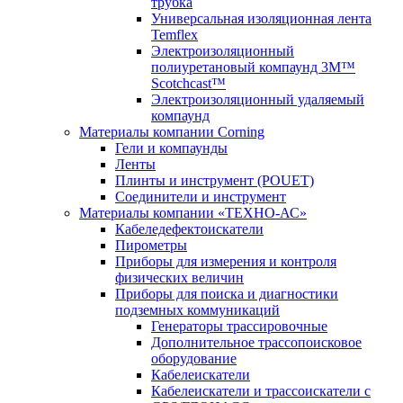
трубка
Универсальная изоляционная лента
Temflex
Электроизоляционный
полиуретановый компаунд 3M™
Scotchcast™
Электроизоляционный удаляемый
компаунд
Материалы компании Corning
Гели и компаунды
Ленты
Плинты и инструмент (POUET)
Соединители и инструмент
Материалы компании «ТЕХНО-АС»
Кабеледефектоискатели
Пирометры
Приборы для измерения и контроля
физических величин
Приборы для поиска и диагностики
подземных коммуникаций
Генераторы трассировочные
Дополнительное трассопоисковое
оборудование
Кабелеискатели
Кабелеискатели и трассоискатели с