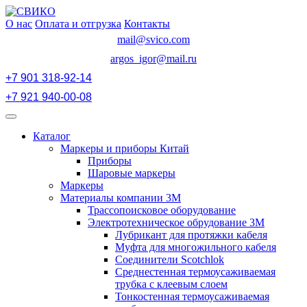
Перейти
к
О нас
Оплата и отгрузка
Контакты
содержимому
mail@svico.com
argos_igor@mail.ru
+7 901 318-92-14
+7 921 940-00-08
Открыть
меню
Каталог
Маркеры и приборы Китай
Приборы
Шаровые маркеры
Маркеры
Материалы компании 3М
Трассопоисковое оборудование
Электротехническое обрудование 3М
Лубрикант для протяжки кабеля
Муфта для многожильного кабеля
Соединители Scotchlok
Среднестенная термоусаживаемая
трубка с клеевым слоем
Тонкостенная термоусаживаемая