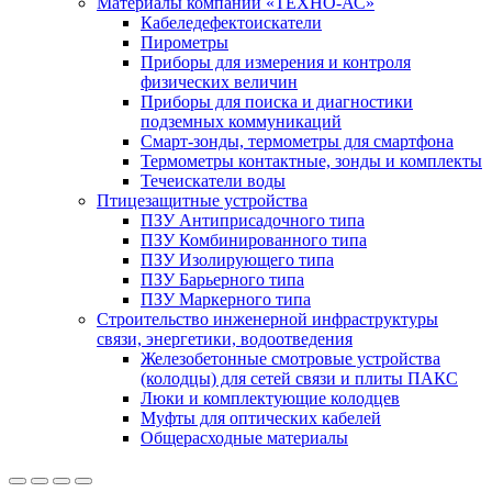
Материалы компании «ТЕХНО-АС»
Кабеледефектоискатели
Пирометры
Приборы для измерения и контроля
физических величин
Приборы для поиска и диагностики
подземных коммуникаций
Смарт-зонды, термометры для смартфона
Термометры контактные, зонды и комплекты
Течеискатели воды
Птицезащитные устройства
ПЗУ Антиприсадочного типа
ПЗУ Комбинированного типа
ПЗУ Изолирующего типа
ПЗУ Барьерного типа
ПЗУ Маркерного типа
Строительство инженерной инфраструктуры
связи, энергетики, водоотведения
Железобетонные смотровые устройства
(колодцы) для сетей связи и плиты ПАКС
Люки и комплектующие колодцев
Муфты для оптических кабелей
Общерасходные материалы