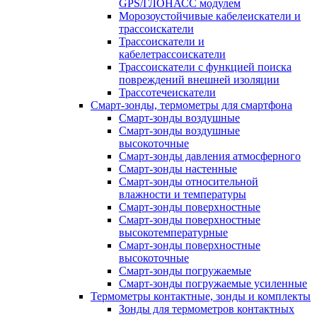
GPS/ГЛОНАСС модулем
Морозоустойчивые кабелеискатели и
трассоискатели
Трассоискатели и
кабелетрассоискатели
Трассоискатели с функцией поиска
повреждений внешней изоляции
Трассотечеискатели
Смарт-зонды, термометры для смартфона
Смарт-зонды воздушные
Смарт-зонды воздушные
высокоточные
Смарт-зонды давления атмосферного
Смарт-зонды настенные
Смарт-зонды относительной
влажности и температуры
Смарт-зонды поверхностные
Смарт-зонды поверхностные
высокотемпературные
Смарт-зонды поверхностные
высокоточные
Смарт-зонды погружаемые
Смарт-зонды погружаемые усиленные
Термометры контактные, зонды и комплекты
Зонды для термометров контактных