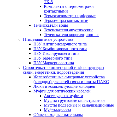
ТК-5
Комплекты с термометрами
контактными
Термогигрометры цифровые
Термометры контактные
Течеискатели воды
Течеискатели акустические
Течеискатели корреляционные
Птицезащитные устройства
ПЗУ Антиприсадочного типа
ПЗУ Комбинированного типа
ПЗУ Изолирующего типа
ПЗУ Барьерного типа
ПЗУ Маркерного типа
Строительство инженерной инфраструктуры
связи, энергетики, водоотведения
Железобетонные смотровые устройства
(колодцы) для сетей связи и плиты ПАКС
Люки и комплектующие колодцев
Муфты для оптических кабелей
Аксессуары к муфтам
Муфты грунтовые магистральные
Муфты подвесные и канализационные
Муфты-кроссы
Общерасходные материалы