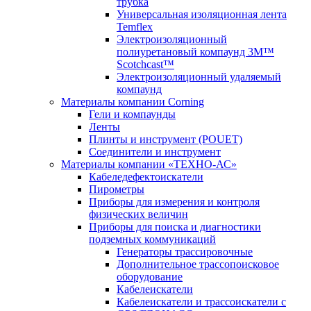
трубка
Универсальная изоляционная лента
Temflex
Электроизоляционный
полиуретановый компаунд 3M™
Scotchcast™
Электроизоляционный удаляемый
компаунд
Материалы компании Corning
Гели и компаунды
Ленты
Плинты и инструмент (POUET)
Соединители и инструмент
Материалы компании «ТЕХНО-АС»
Кабеледефектоискатели
Пирометры
Приборы для измерения и контроля
физических величин
Приборы для поиска и диагностики
подземных коммуникаций
Генераторы трассировочные
Дополнительное трассопоисковое
оборудование
Кабелеискатели
Кабелеискатели и трассоискатели с