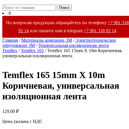
Закрыть
Искать:
Поиск
меню
0
По вопросам продукции обращайтесь по телефону
+7 901 318
92 14
или пишите нам в telegram
+7 901 318 92 14
Главная
/
Материалы компании 3М
/
Электротехническое
обрудование 3М
/
Универсальная изоляционная лента
Temflex
/
Temflex 165
/ Temflex 165 15mm X 10m Коричневая,
универсальная изоляционная лента
Temflex 165 15mm X 10m
Коричневая, универсальная
изоляционная лента
129,00
₽
Цена указана с НДС