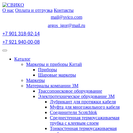
Перейти
к
О нас
Оплата и отгрузка
Контакты
содержимому
mail@svico.com
argos_igor@mail.ru
+7 901 318-92-14
+7 921 940-00-08
Открыть
меню
Каталог
Маркеры и приборы Китай
Приборы
Шаровые маркеры
Маркеры
Материалы компании 3М
Трассопоисковое оборудование
Электротехническое обрудование 3М
Лубрикант для протяжки кабеля
Муфта для многожильного кабеля
Соединители Scotchlok
Среднестенная термоусаживаемая
трубка с клеевым слоем
Тонкостенная термоусаживаемая