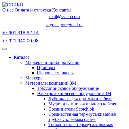
Перейти
к
О нас
Оплата и отгрузка
Контакты
содержимому
mail@svico.com
argos_igor@mail.ru
+7 901 318-92-14
+7 921 940-00-08
Открыть
меню
Каталог
Маркеры и приборы Китай
Приборы
Шаровые маркеры
Маркеры
Материалы компании 3М
Трассопоисковое оборудование
Электротехническое обрудование 3М
Лубрикант для протяжки кабеля
Муфта для многожильного кабеля
Соединители Scotchlok
Среднестенная термоусаживаемая
трубка с клеевым слоем
Тонкостенная термоусаживаемая