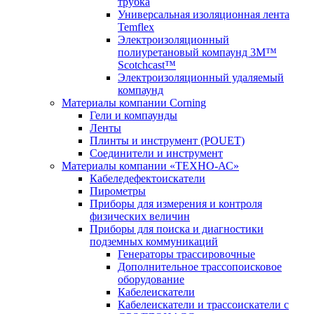
трубка
Универсальная изоляционная лента
Temflex
Электроизоляционный
полиуретановый компаунд 3M™
Scotchcast™
Электроизоляционный удаляемый
компаунд
Материалы компании Corning
Гели и компаунды
Ленты
Плинты и инструмент (POUET)
Соединители и инструмент
Материалы компании «ТЕХНО-АС»
Кабеледефектоискатели
Пирометры
Приборы для измерения и контроля
физических величин
Приборы для поиска и диагностики
подземных коммуникаций
Генераторы трассировочные
Дополнительное трассопоисковое
оборудование
Кабелеискатели
Кабелеискатели и трассоискатели с