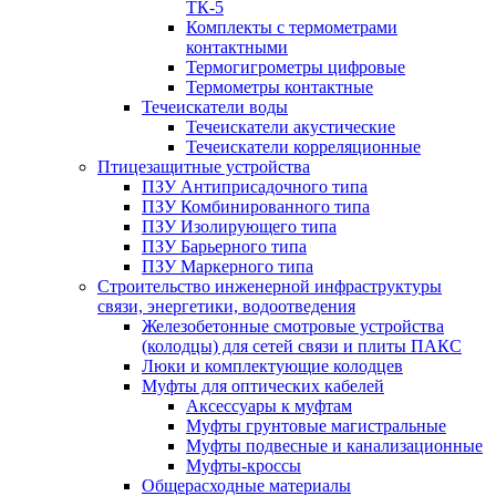
ТК-5
Комплекты с термометрами
контактными
Термогигрометры цифровые
Термометры контактные
Течеискатели воды
Течеискатели акустические
Течеискатели корреляционные
Птицезащитные устройства
ПЗУ Антиприсадочного типа
ПЗУ Комбинированного типа
ПЗУ Изолирующего типа
ПЗУ Барьерного типа
ПЗУ Маркерного типа
Строительство инженерной инфраструктуры
связи, энергетики, водоотведения
Железобетонные смотровые устройства
(колодцы) для сетей связи и плиты ПАКС
Люки и комплектующие колодцев
Муфты для оптических кабелей
Аксессуары к муфтам
Муфты грунтовые магистральные
Муфты подвесные и канализационные
Муфты-кроссы
Общерасходные материалы