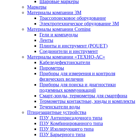
Шаровые маркеры
Маркеры
Материалы компании 3М
Трассопоисковое оборудование
Электротехническое обрудование 3М
Материалы компании Corning
Гели и компаунды
Ленты
Плинты и инструмент (POUET)
Соединители и инструмент
Материалы компании «ТЕХНО-АС»
Кабеледефектоискатели
Пирометры
Приборы для измерения и контроля
физических величин
Приборы для поиска и диагностики
подземных коммуникаций
Смарт-зонды, термометры для смартфона
Термометры контактные, зонды и комплекты
Течеискатели воды
Птицезащитные устройства
ПЗУ Антиприсадочного типа
ПЗУ Комбинированного типа
ПЗУ Изолирующего типа
ПЗУ Барьерного типа