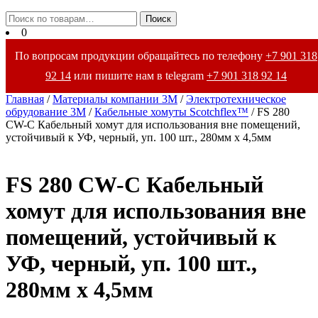
Закрыть
Искать:
Поиск
меню
0
По вопросам продукции обращайтесь по телефону
+7 901 318
92 14
или пишите нам в telegram
+7 901 318 92 14
Главная
/
Материалы компании 3М
/
Электротехническое
обрудование 3М
/
Кабельные хомуты Scotchflex™
/ FS 280
CW-C Кабельный хомут для использования вне помещений,
устойчивый к УФ, черный, уп. 100 шт., 280мм х 4,5мм
FS 280 CW-C Кабельный
хомут для использования вне
помещений, устойчивый к
УФ, черный, уп. 100 шт.,
280мм х 4,5мм