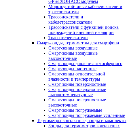
GPS/ГЛОНАСС модулем
Морозоустойчивые кабелеискатели и
трассоискатели
Трассоискатели и
кабелетрассоискатели
Трассоискатели с функцией поиска
повреждений внешней изоляции
Трассотечеискатели
Смарт-зонды, термометры для смартфона
Смарт-зонды воздушные
Смарт-зонды воздушные
высокоточные
Смарт-зонды давления атмосферного
Смарт-зонды настенные
Смарт-зонды относительной
влажности и температуры
Смарт-зонды поверхностные
Смарт-зонды поверхностные
высокотемпературные
Смарт-зонды поверхностные
высокоточные
Смарт-зонды погружаемые
Смарт-зонды погружаемые усиленные
Термометры контактные, зонды и комплекты
Зонды для термометров контактных