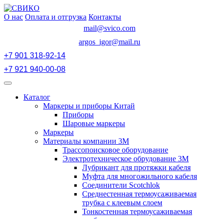
Перейти
к
О нас
Оплата и отгрузка
Контакты
содержимому
mail@svico.com
argos_igor@mail.ru
+7 901 318-92-14
+7 921 940-00-08
Открыть
меню
Каталог
Маркеры и приборы Китай
Приборы
Шаровые маркеры
Маркеры
Материалы компании 3М
Трассопоисковое оборудование
Электротехническое обрудование 3М
Лубрикант для протяжки кабеля
Муфта для многожильного кабеля
Соединители Scotchlok
Среднестенная термоусаживаемая
трубка с клеевым слоем
Тонкостенная термоусаживаемая