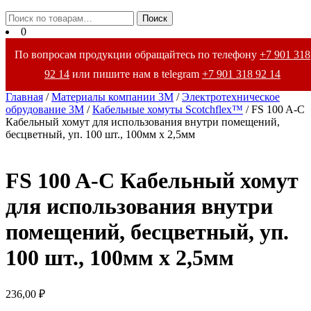
Закрыть
Искать:
Поиск
меню
0
По вопросам продукции обращайтесь по телефону
+7 901 318
92 14
или пишите нам в telegram
+7 901 318 92 14
Главная
/
Материалы компании 3М
/
Электротехническое
обрудование 3М
/
Кабельные хомуты Scotchflex™
/ FS 100 A-C
Кабельный хомут для использования внутри помещений,
бесцветный, уп. 100 шт., 100мм х 2,5мм
FS 100 A-C Кабельный хомут
для использования внутри
помещений, бесцветный, уп.
100 шт., 100мм х 2,5мм
236,00
₽