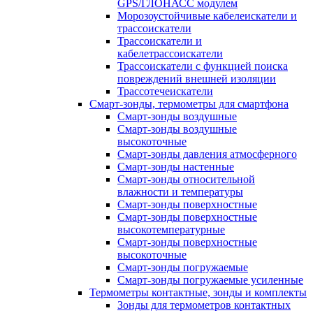
GPS/ГЛОНАСС модулем
Морозоустойчивые кабелеискатели и
трассоискатели
Трассоискатели и
кабелетрассоискатели
Трассоискатели с функцией поиска
повреждений внешней изоляции
Трассотечеискатели
Смарт-зонды, термометры для смартфона
Смарт-зонды воздушные
Смарт-зонды воздушные
высокоточные
Смарт-зонды давления атмосферного
Смарт-зонды настенные
Смарт-зонды относительной
влажности и температуры
Смарт-зонды поверхностные
Смарт-зонды поверхностные
высокотемпературные
Смарт-зонды поверхностные
высокоточные
Смарт-зонды погружаемые
Смарт-зонды погружаемые усиленные
Термометры контактные, зонды и комплекты
Зонды для термометров контактных