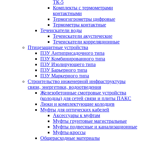
ТК-5
Комплекты с термометрами
контактными
Термогигрометры цифровые
Термометры контактные
Течеискатели воды
Течеискатели акустические
Течеискатели корреляционные
Птицезащитные устройства
ПЗУ Антиприсадочного типа
ПЗУ Комбинированного типа
ПЗУ Изолирующего типа
ПЗУ Барьерного типа
ПЗУ Маркерного типа
Строительство инженерной инфраструктуры
связи, энергетики, водоотведения
Железобетонные смотровые устройства
(колодцы) для сетей связи и плиты ПАКС
Люки и комплектующие колодцев
Муфты для оптических кабелей
Аксессуары к муфтам
Муфты грунтовые магистральные
Муфты подвесные и канализационные
Муфты-кроссы
Общерасходные материалы