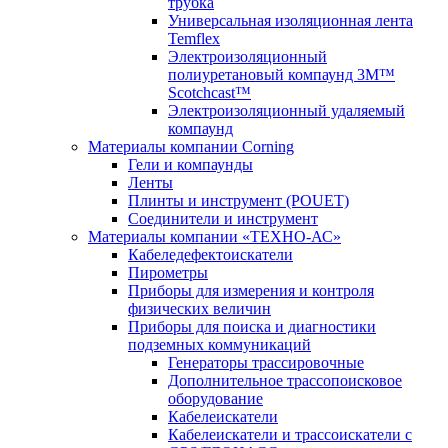
трубка
Универсальная изоляционная лента
Temflex
Электроизоляционный
полиуретановый компаунд 3M™
Scotchcast™
Электроизоляционный удаляемый
компаунд
Материалы компании Corning
Гели и компаунды
Ленты
Плинты и инструмент (POUET)
Соединители и инструмент
Материалы компании «ТЕХНО-АС»
Кабеледефектоискатели
Пирометры
Приборы для измерения и контроля
физических величин
Приборы для поиска и диагностики
подземных коммуникаций
Генераторы трассировочные
Дополнительное трассопоисковое
оборудование
Кабелеискатели
Кабелеискатели и трассоискатели с