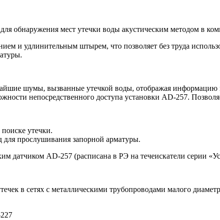
для обнаружения мест утечки воды акустическим методом в ко
ем и удлинительным штырем, что позволяет без труда использо
атуры.
айшие шумы, вызванные утечкой воды, отображая информацию н
можности непосредственного доступа установки AD-257. Позволя
 поиске утечки.
д для прослушивания запорной арматуры.
ким датчиком AD-257 (расписана в РЭ на течеискатели серии «Ус
течек в сетях с металлическими трубопроводами малого диаметр
-227