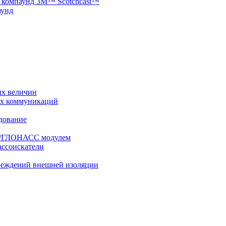
 компаунд 3M™ Scotchcast™
аунд
их величин
ых коммуникаций
дование
PS/ГЛОНАСС модулем
ассоискатели
вреждений внешней изоляции