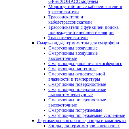
GPS/ГЛОНАСС модулем
Морозоустойчивые кабелеискатели и
трассоискатели
Трассоискатели и
кабелетрассоискатели
Трассоискатели с функцией поиска
повреждений внешней изоляции
Трассотечеискатели
Смарт-зонды, термометры для смартфона
Смарт-зонды воздушные
Смарт-зонды воздушные
высокоточные
Смарт-зонды давления атмосферного
Смарт-зонды настенные
Смарт-зонды относительной
влажности и температуры
Смарт-зонды поверхностные
Смарт-зонды поверхностные
высокотемпературные
Смарт-зонды поверхностные
высокоточные
Смарт-зонды погружаемые
Смарт-зонды погружаемые усиленные
Термометры контактные, зонды и комплекты
Зонды для термометров контактных