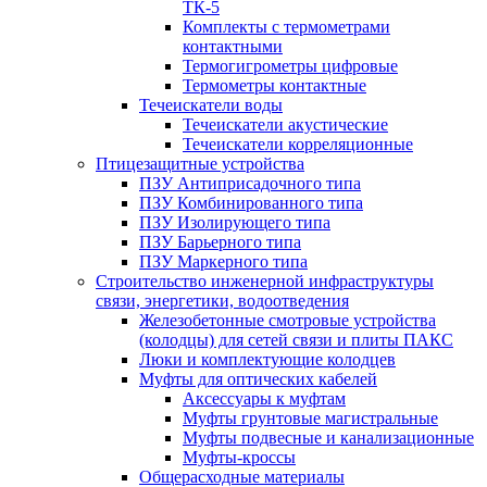
ТК-5
Комплекты с термометрами
контактными
Термогигрометры цифровые
Термометры контактные
Течеискатели воды
Течеискатели акустические
Течеискатели корреляционные
Птицезащитные устройства
ПЗУ Антиприсадочного типа
ПЗУ Комбинированного типа
ПЗУ Изолирующего типа
ПЗУ Барьерного типа
ПЗУ Маркерного типа
Строительство инженерной инфраструктуры
связи, энергетики, водоотведения
Железобетонные смотровые устройства
(колодцы) для сетей связи и плиты ПАКС
Люки и комплектующие колодцев
Муфты для оптических кабелей
Аксессуары к муфтам
Муфты грунтовые магистральные
Муфты подвесные и канализационные
Муфты-кроссы
Общерасходные материалы