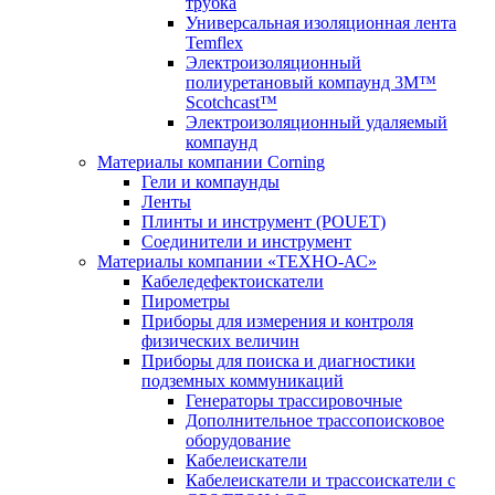
трубка
Универсальная изоляционная лента
Temflex
Электроизоляционный
полиуретановый компаунд 3M™
Scotchcast™
Электроизоляционный удаляемый
компаунд
Материалы компании Corning
Гели и компаунды
Ленты
Плинты и инструмент (POUET)
Соединители и инструмент
Материалы компании «ТЕХНО-АС»
Кабеледефектоискатели
Пирометры
Приборы для измерения и контроля
физических величин
Приборы для поиска и диагностики
подземных коммуникаций
Генераторы трассировочные
Дополнительное трассопоисковое
оборудование
Кабелеискатели
Кабелеискатели и трассоискатели с