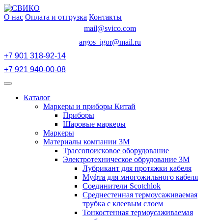
Перейти
к
О нас
Оплата и отгрузка
Контакты
содержимому
mail@svico.com
argos_igor@mail.ru
+7 901 318-92-14
+7 921 940-00-08
Открыть
меню
Каталог
Маркеры и приборы Китай
Приборы
Шаровые маркеры
Маркеры
Материалы компании 3М
Трассопоисковое оборудование
Электротехническое обрудование 3М
Лубрикант для протяжки кабеля
Муфта для многожильного кабеля
Соединители Scotchlok
Среднестенная термоусаживаемая
трубка с клеевым слоем
Тонкостенная термоусаживаемая