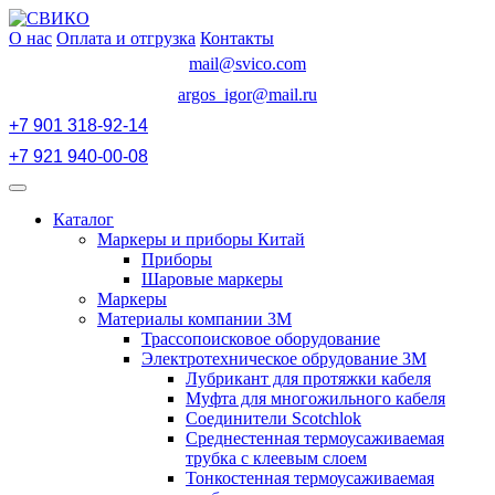
Перейти
к
О нас
Оплата и отгрузка
Контакты
содержимому
mail@svico.com
argos_igor@mail.ru
+7 901 318-92-14
+7 921 940-00-08
Открыть
меню
Каталог
Маркеры и приборы Китай
Приборы
Шаровые маркеры
Маркеры
Материалы компании 3М
Трассопоисковое оборудование
Электротехническое обрудование 3М
Лубрикант для протяжки кабеля
Муфта для многожильного кабеля
Соединители Scotchlok
Среднестенная термоусаживаемая
трубка с клеевым слоем
Тонкостенная термоусаживаемая