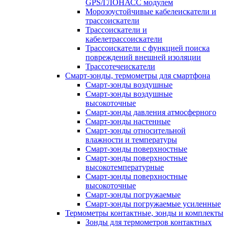
GPS/ГЛОНАСС модулем
Морозоустойчивые кабелеискатели и
трассоискатели
Трассоискатели и
кабелетрассоискатели
Трассоискатели с функцией поиска
повреждений внешней изоляции
Трассотечеискатели
Смарт-зонды, термометры для смартфона
Смарт-зонды воздушные
Смарт-зонды воздушные
высокоточные
Смарт-зонды давления атмосферного
Смарт-зонды настенные
Смарт-зонды относительной
влажности и температуры
Смарт-зонды поверхностные
Смарт-зонды поверхностные
высокотемпературные
Смарт-зонды поверхностные
высокоточные
Смарт-зонды погружаемые
Смарт-зонды погружаемые усиленные
Термометры контактные, зонды и комплекты
Зонды для термометров контактных