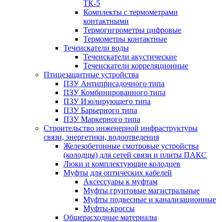
ТК-5
Комплекты с термометрами
контактными
Термогигрометры цифровые
Термометры контактные
Течеискатели воды
Течеискатели акустические
Течеискатели корреляционные
Птицезащитные устройства
ПЗУ Антиприсадочного типа
ПЗУ Комбинированного типа
ПЗУ Изолирующего типа
ПЗУ Барьерного типа
ПЗУ Маркерного типа
Строительство инженерной инфраструктуры
связи, энергетики, водоотведения
Железобетонные смотровые устройства
(колодцы) для сетей связи и плиты ПАКС
Люки и комплектующие колодцев
Муфты для оптических кабелей
Аксессуары к муфтам
Муфты грунтовые магистральные
Муфты подвесные и канализационные
Муфты-кроссы
Общерасходные материалы