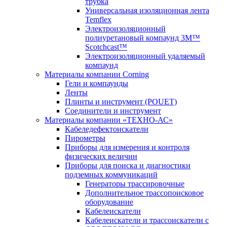
трубка
Универсальная изоляционная лента
Temflex
Электроизоляционный
полиуретановый компаунд 3M™
Scotchcast™
Электроизоляционный удаляемый
компаунд
Материалы компании Corning
Гели и компаунды
Ленты
Плинты и инструмент (POUET)
Соединители и инструмент
Материалы компании «ТЕХНО-АС»
Кабеледефектоискатели
Пирометры
Приборы для измерения и контроля
физических величин
Приборы для поиска и диагностики
подземных коммуникаций
Генераторы трассировочные
Дополнительное трассопоисковое
оборудование
Кабелеискатели
Кабелеискатели и трассоискатели с