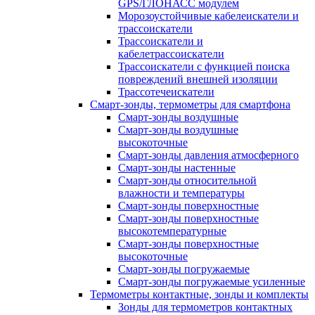
GPS/ГЛОНАСС модулем
Морозоустойчивые кабелеискатели и
трассоискатели
Трассоискатели и
кабелетрассоискатели
Трассоискатели с функцией поиска
повреждений внешней изоляции
Трассотечеискатели
Смарт-зонды, термометры для смартфона
Смарт-зонды воздушные
Смарт-зонды воздушные
высокоточные
Смарт-зонды давления атмосферного
Смарт-зонды настенные
Смарт-зонды относительной
влажности и температуры
Смарт-зонды поверхностные
Смарт-зонды поверхностные
высокотемпературные
Смарт-зонды поверхностные
высокоточные
Смарт-зонды погружаемые
Смарт-зонды погружаемые усиленные
Термометры контактные, зонды и комплекты
Зонды для термометров контактных