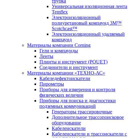
трубка
Универсальная изоляционная лента
Temflex
Электроизоляционный
полиуретановый компаунд 3M™
Scotchcast™
Электроизоляционный удаляемый
компаунд
Материалы компании Corning
Гели и компаунды
Ленты
Плинты и инструмент (POUET)
Соединители и инструмент
Материалы компании «ТЕХНО-АС»
Кабеледефектоискатели
Пирометры
Приборы для измерения и контроля
физических величин
Приборы для поиска и диагностики
подземных коммуникаций
Генераторы трассировочные
Дополнительное трассопоисковое
оборудование
Кабелеискатели
Кабелеискатели и трассоискатели с