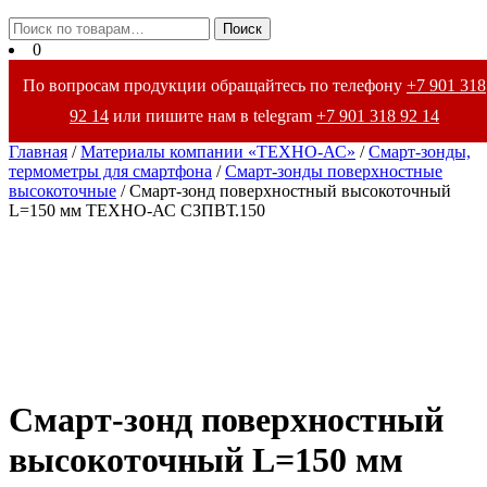
Закрыть
Искать:
Поиск
меню
0
По вопросам продукции обращайтесь по телефону
+7 901 318
92 14
или пишите нам в telegram
+7 901 318 92 14
Главная
/
Материалы компании «ТЕХНО-АС»
/
Смарт-зонды,
термометры для смартфона
/
Смарт-зонды поверхностные
высокоточные
/ Смарт-зонд поверхностный высокоточный
L=150 мм ТЕХНО-АС СЗПВТ.150
Смарт-зонд поверхностный
высокоточный L=150 мм