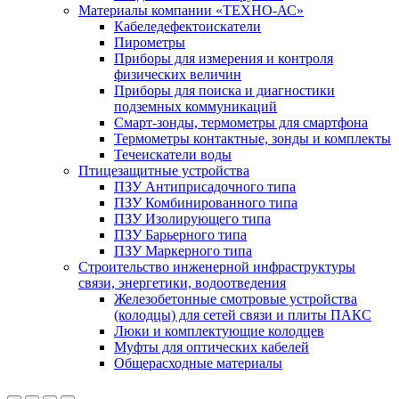
Материалы компании «ТЕХНО-АС»
Кабеледефектоискатели
Пирометры
Приборы для измерения и контроля
физических величин
Приборы для поиска и диагностики
подземных коммуникаций
Смарт-зонды, термометры для смартфона
Термометры контактные, зонды и комплекты
Течеискатели воды
Птицезащитные устройства
ПЗУ Антиприсадочного типа
ПЗУ Комбинированного типа
ПЗУ Изолирующего типа
ПЗУ Барьерного типа
ПЗУ Маркерного типа
Строительство инженерной инфраструктуры
связи, энергетики, водоотведения
Железобетонные смотровые устройства
(колодцы) для сетей связи и плиты ПАКС
Люки и комплектующие колодцев
Муфты для оптических кабелей
Общерасходные материалы