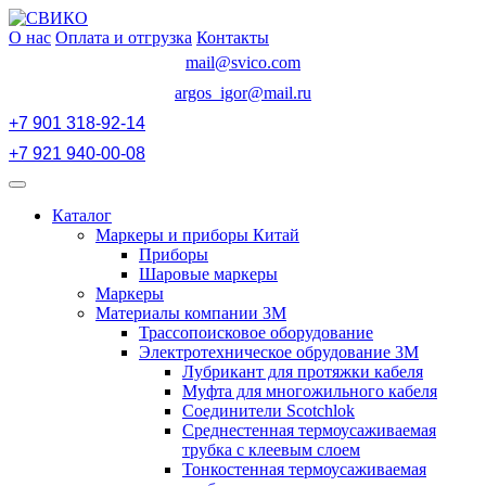
Перейти
к
О нас
Оплата и отгрузка
Контакты
содержимому
mail@svico.com
argos_igor@mail.ru
+7 901 318-92-14
+7 921 940-00-08
Открыть
меню
Каталог
Маркеры и приборы Китай
Приборы
Шаровые маркеры
Маркеры
Материалы компании 3М
Трассопоисковое оборудование
Электротехническое обрудование 3М
Лубрикант для протяжки кабеля
Муфта для многожильного кабеля
Соединители Scotchlok
Среднестенная термоусаживаемая
трубка с клеевым слоем
Тонкостенная термоусаживаемая