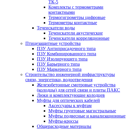
ТК-5
Комплекты с термометрами
контактными
Термогигрометры цифровые
Термометры контактные
Течеискатели воды
Течеискатели акустические
Течеискатели корреляционные
Птицезащитные устройства
ПЗУ Антиприсадочного типа
ПЗУ Комбинированного типа
ПЗУ Изолирующего типа
ПЗУ Барьерного типа
ПЗУ Маркерного типа
Строительство инженерной инфраструктуры
связи, энергетики, водоотведения
Железобетонные смотровые устройства
(колодцы) для сетей связи и плиты ПАКС
Люки и комплектующие колодцев
Муфты для оптических кабелей
Аксессуары к муфтам
Муфты грунтовые магистральные
Муфты подвесные и канализационные
Муфты-кроссы
Общерасходные материалы