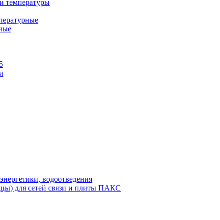
и температуры
пературные
ные
5
и
энергетики, водоотведения
дцы) для сетей связи и плиты ПАКС