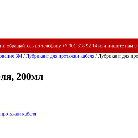
ии обращайтесь по телефону
+7 901 318 92 14
или пишите нам в 
дование 3М
/
Лубрикант для протяжки кабеля
/ Лубрикант для про
ля, 200мл
 протяжки кабеля