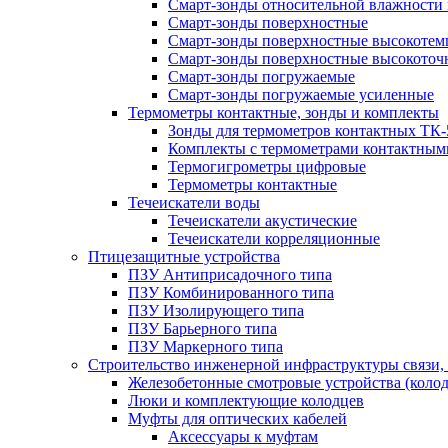
Смарт-зонды относительной влажности 
Смарт-зонды поверхностные
Смарт-зонды поверхностные высокотем
Смарт-зонды поверхностные высокоточ
Смарт-зонды погружаемые
Смарт-зонды погружаемые усиленные
Термометры контактные, зонды и комплекты
Зонды для термометров контактных ТК-
Комплекты с термометрами контактным
Термогигрометры цифровые
Термометры контактные
Течеискатели воды
Течеискатели акустические
Течеискатели корреляционные
Птицезащитные устройства
ПЗУ Антиприсадочного типа
ПЗУ Комбинированного типа
ПЗУ Изолирующего типа
ПЗУ Барьерного типа
ПЗУ Маркерного типа
Строительство инженерной инфраструктуры связи, 
Железобетонные смотровые устройства (коло
Люки и комплектующие колодцев
Муфты для оптических кабелей
Аксессуары к муфтам