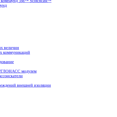
 компаунд 3M™ Scotchcast™
аунд
их величин
ых коммуникаций
дование
PS/ГЛОНАСС модулем
ассоискатели
вреждений внешней изоляции