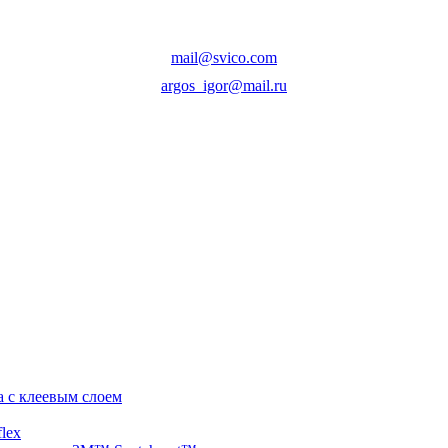
mail@svico.com
argos_igor@mail.ru
а с клеевым слоем
lex