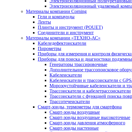
Электроизоляционный полиуретановый
Электроизоляционный удаляемый комп
Материалы компании Corning
Гели и компаунды
Ленты
Плинты и инструмент (POUET)
Соединители и инструмент
Материалы компании «ТЕХНО-АС»
Кабеледефектоискатели
Пирометры
Приборы для измерения и контроля физическ
Приборы для поиска и диагностики подземн
Генераторы трассировочные
Дополнительное трассопоисковое обору
Кабелеискатели
Кабелеискатели и трассоискатели с G
Морозоустойчивые кабелеискатели и тр
Трассоискатели и кабелетрассоискатели
Трассоискатели с функцией поиска по
Трассотечеискатели
Смарт-зонды, термометры для смартфона
Смарт-зонды воздушные
Смарт-зонды воздушные высокоточные
Смарт-зонды давления атмосферного
Смарт-зонды настенные