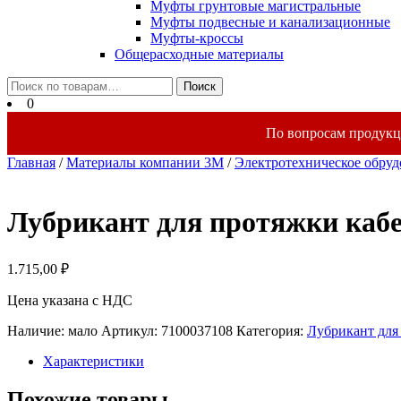
Муфты грунтовые магистральные
Муфты подвесные и канализационные
Муфты-кроссы
Общерасходные материалы
Закрыть
Искать:
Поиск
меню
0
По вопросам продукц
Главная
/
Материалы компании 3М
/
Электротехническое обру
Лубрикант для протяжки кабе
1.715,00
₽
Цена указана с НДС
Наличие: мало
Артикул:
7100037108
Категория:
Лубрикант для
Характеристики
Похожие товары