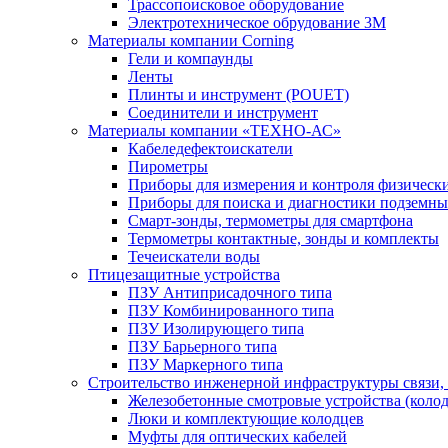
Трассопоисковое оборудование
Электротехническое обрудование 3М
Материалы компании Corning
Гели и компаунды
Ленты
Плинты и инструмент (POUET)
Соединители и инструмент
Материалы компании «ТЕХНО-АС»
Кабеледефектоискатели
Пирометры
Приборы для измерения и контроля физическ
Приборы для поиска и диагностики подземн
Смарт-зонды, термометры для смартфона
Термометры контактные, зонды и комплекты
Течеискатели воды
Птицезащитные устройства
ПЗУ Антиприсадочного типа
ПЗУ Комбинированного типа
ПЗУ Изолирующего типа
ПЗУ Барьерного типа
ПЗУ Маркерного типа
Строительство инженерной инфраструктуры связи, 
Железобетонные смотровые устройства (коло
Люки и комплектующие колодцев
Муфты для оптических кабелей