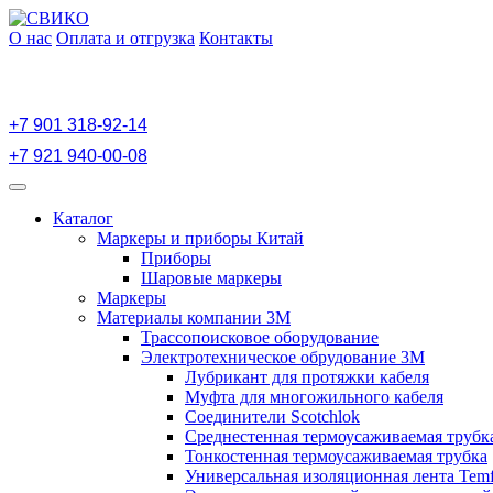
Перейти
к
О нас
Оплата и отгрузка
Контакты
содержимому
+7 901 318-92-14
+7 921 940-00-08
Открыть
меню
Каталог
Маркеры и приборы Китай
Приборы
Шаровые маркеры
Маркеры
Материалы компании 3М
Трассопоисковое оборудование
Электротехническое обрудование 3М
Лубрикант для протяжки кабеля
Муфта для многожильного кабеля
Соединители Scotchlok
Среднестенная термоусаживаемая трубк
Тонкостенная термоусаживаемая трубка
Универсальная изоляционная лента Temf