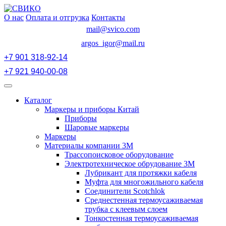
Перейти
к
О нас
Оплата и отгрузка
Контакты
содержимому
mail@svico.com
argos_igor@mail.ru
+7 901 318-92-14
+7 921 940-00-08
Открыть
меню
Каталог
Маркеры и приборы Китай
Приборы
Шаровые маркеры
Маркеры
Материалы компании 3М
Трассопоисковое оборудование
Электротехническое обрудование 3М
Лубрикант для протяжки кабеля
Муфта для многожильного кабеля
Соединители Scotchlok
Среднестенная термоусаживаемая
трубка с клеевым слоем
Тонкостенная термоусаживаемая