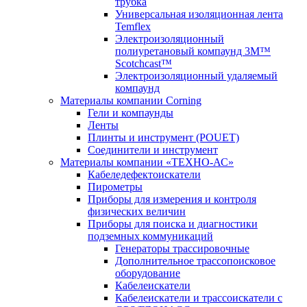
трубка
Универсальная изоляционная лента
Temflex
Электроизоляционный
полиуретановый компаунд 3M™
Scotchcast™
Электроизоляционный удаляемый
компаунд
Материалы компании Corning
Гели и компаунды
Ленты
Плинты и инструмент (POUET)
Соединители и инструмент
Материалы компании «ТЕХНО-АС»
Кабеледефектоискатели
Пирометры
Приборы для измерения и контроля
физических величин
Приборы для поиска и диагностики
подземных коммуникаций
Генераторы трассировочные
Дополнительное трассопоисковое
оборудование
Кабелеискатели
Кабелеискатели и трассоискатели с