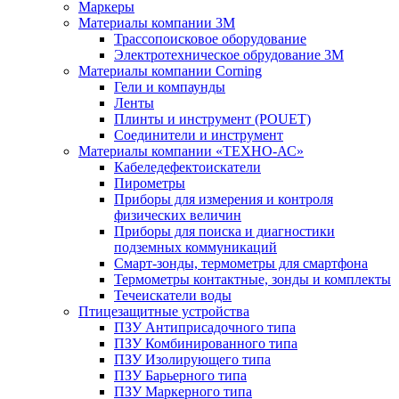
Маркеры
Материалы компании 3М
Трассопоисковое оборудование
Электротехническое обрудование 3М
Материалы компании Corning
Гели и компаунды
Ленты
Плинты и инструмент (POUET)
Соединители и инструмент
Материалы компании «ТЕХНО-АС»
Кабеледефектоискатели
Пирометры
Приборы для измерения и контроля
физических величин
Приборы для поиска и диагностики
подземных коммуникаций
Смарт-зонды, термометры для смартфона
Термометры контактные, зонды и комплекты
Течеискатели воды
Птицезащитные устройства
ПЗУ Антиприсадочного типа
ПЗУ Комбинированного типа
ПЗУ Изолирующего типа
ПЗУ Барьерного типа
ПЗУ Маркерного типа