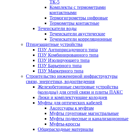
ТК-5
Комплекты с термометрами
контактными
Термогигрометры цифровые
Термометры контактные
Течеискатели воды
Течеискатели акустические
Течеискатели корреляционные
Птицезащитные устройства
ПЗУ Антиприсадочного типа
ПЗУ Комбинированного типа
ПЗУ Изолирующего типа
ПЗУ Барьерного типа
ПЗУ Маркерного типа
Строительство инженерной инфраструктуры
связи, энергетики, водоотведения
Железобетонные смотровые устройства
(колодцы) для сетей связи и плиты ПАКС
Люки и комплектующие колодцев
Муфты для оптических кабелей
Аксессуары к муфтам
Муфты грунтовые магистральные
Муфты подвесные и канализационные
Муфты-кроссы
Общерасходные материалы