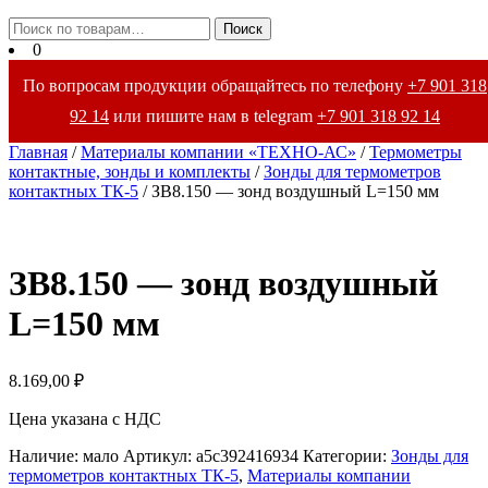
Закрыть
Искать:
Поиск
меню
0
По вопросам продукции обращайтесь по телефону
+7 901 318
92 14
или пишите нам в telegram
+7 901 318 92 14
Главная
/
Материалы компании «ТЕХНО-АС»
/
Термометры
контактные, зонды и комплекты
/
Зонды для термометров
контактных ТК-5
/ ЗВ8.150 — зонд воздушный L=150 мм
ЗВ8.150 — зонд воздушный
L=150 мм
8.169,00
₽
Цена указана с НДС
Наличие: мало
Артикул:
a5c392416934
Категории:
Зонды для
термометров контактных ТК-5
,
Материалы компании