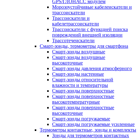
GPS/ГЛОНАСС модулем
Морозоустойчивые кабелеискатели и
трассоискатели
Трассоискатели и
кабелетрассоискатели
Трассоискатели с функцией поиска
повреждений внешней изоляции
Трассотечеискатели
Смарт-зонды, термометры для смартфона
Смарт-зонды воздушные
Смарт-зонды воздушные
высокоточные
Смарт-зонды давления атмосферного
Смарт-зонды настенные
Смарт-зонды относительной
влажности и температуры
Смарт-зонды поверхностные
Смарт-зонды поверхностные
высокотемпературные
Смарт-зонды поверхностные
высокоточные
Смарт-зонды погружаемые
Смарт-зонды погружаемые усиленные
Термометры контактные, зонды и комплекты
Зонды для термометров контактных