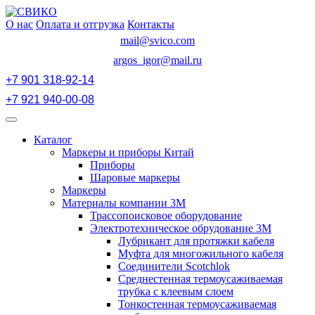
Перейти
к
О нас
Оплата и отгрузка
Контакты
содержимому
mail@svico.com
argos_igor@mail.ru
+7 901 318-92-14
+7 921 940-00-08
Открыть
меню
Каталог
Маркеры и приборы Китай
Приборы
Шаровые маркеры
Маркеры
Материалы компании 3М
Трассопоисковое оборудование
Электротехническое обрудование 3М
Лубрикант для протяжки кабеля
Муфта для многожильного кабеля
Соединители Scotchlok
Среднестенная термоусаживаемая
трубка с клеевым слоем
Тонкостенная термоусаживаемая