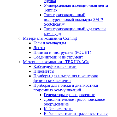
трубка
Универсальная изоляционная лента
Temflex
Электроизоляционный
полиуретановый компаунд 3M™
Scotchcast™
Электроизоляционный удаляемый
компаунд
Материалы компании Corning
Гели и компаунды
Ленты
Плинты и инструмент (POUET)
Соединители и инструмент
Материалы компании «ТЕХНО-АС»
Кабеледефектоискатели
Пирометры
Приборы для измерения и контроля
физических величин
Приборы для поиска и диагностики
подземных коммуникаций
Генераторы трассировочные
Дополнительное трассопоисковое
оборудование
Кабелеискатели
Кабелеискатели и трассоискатели с