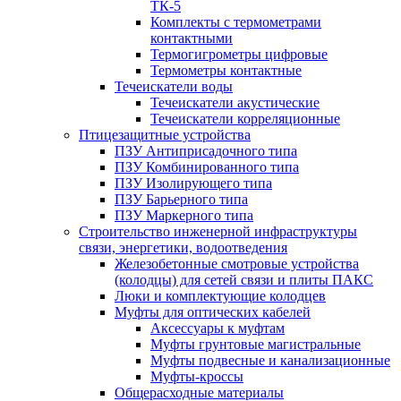
ТК-5
Комплекты с термометрами
контактными
Термогигрометры цифровые
Термометры контактные
Течеискатели воды
Течеискатели акустические
Течеискатели корреляционные
Птицезащитные устройства
ПЗУ Антиприсадочного типа
ПЗУ Комбинированного типа
ПЗУ Изолирующего типа
ПЗУ Барьерного типа
ПЗУ Маркерного типа
Строительство инженерной инфраструктуры
связи, энергетики, водоотведения
Железобетонные смотровые устройства
(колодцы) для сетей связи и плиты ПАКС
Люки и комплектующие колодцев
Муфты для оптических кабелей
Аксессуары к муфтам
Муфты грунтовые магистральные
Муфты подвесные и канализационные
Муфты-кроссы
Общерасходные материалы