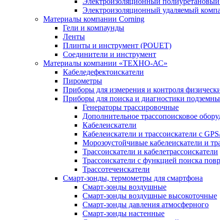
Электроизоляционный полиуретановый
Электроизоляционный удаляемый комп
Материалы компании Corning
Гели и компаунды
Ленты
Плинты и инструмент (POUET)
Соединители и инструмент
Материалы компании «ТЕХНО-АС»
Кабеледефектоискатели
Пирометры
Приборы для измерения и контроля физическ
Приборы для поиска и диагностики подземн
Генераторы трассировочные
Дополнительное трассопоисковое обору
Кабелеискатели
Кабелеискатели и трассоискатели с G
Морозоустойчивые кабелеискатели и тр
Трассоискатели и кабелетрассоискатели
Трассоискатели с функцией поиска по
Трассотечеискатели
Смарт-зонды, термометры для смартфона
Смарт-зонды воздушные
Смарт-зонды воздушные высокоточные
Смарт-зонды давления атмосферного
Смарт-зонды настенные