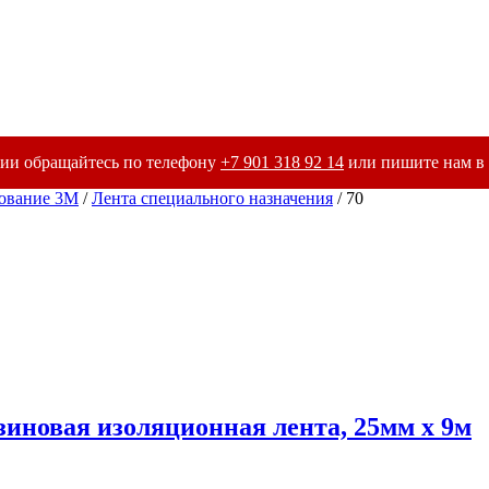
ии обращайтесь по телефону
+7 901 318 92 14
или пишите нам в 
дование 3М
/
Лента специального назначения
/ 70
езиновая изоляционная лента, 25мм х 9м