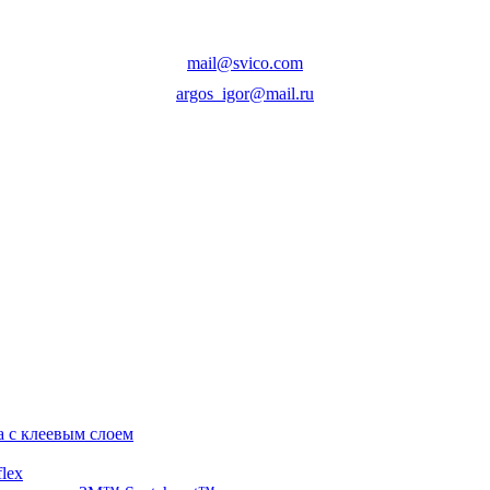
mail@svico.com
argos_igor@mail.ru
а с клеевым слоем
lex