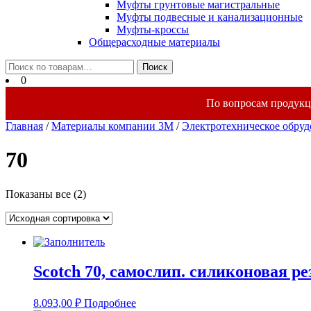
Муфты грунтовые магистральные
Муфты подвесные и канализационные
Муфты-кроссы
Общерасходные материалы
Закрыть
Искать:
Поиск
меню
0
По вопросам продукц
Главная
/
Материалы компании 3М
/
Электротехническое обру
70
Показаны все (2)
Scotch 70, самослип. силиконовая р
8.093,00
₽
Подробнее