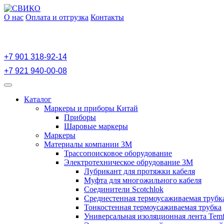
Перейти
к
О нас
Оплата и отгрузка
Контакты
содержимому
+7 901 318-92-14
+7 921 940-00-08
Открыть
меню
Каталог
Маркеры и приборы Китай
Приборы
Шаровые маркеры
Маркеры
Материалы компании 3М
Трассопоисковое оборудование
Электротехническое обрудование 3М
Лубрикант для протяжки кабеля
Муфта для многожильного кабеля
Соединители Scotchlok
Среднестенная термоусаживаемая трубк
Тонкостенная термоусаживаемая трубка
Универсальная изоляционная лента Temf