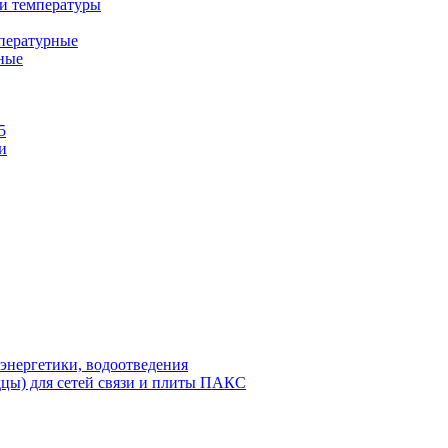
и температуры
пературные
ные
5
и
энергетики, водоотведения
дцы) для сетей связи и плиты ПАКС