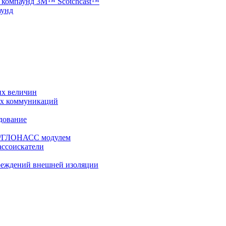
 компаунд 3M™ Scotchcast™
аунд
их величин
ых коммуникаций
дование
PS/ГЛОНАСС модулем
ассоискатели
вреждений внешней изоляции