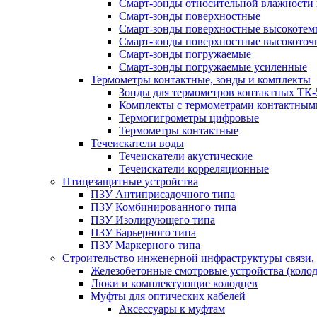
Смарт-зонды относительной влажности 
Смарт-зонды поверхностные
Смарт-зонды поверхностные высокотем
Смарт-зонды поверхностные высокоточ
Смарт-зонды погружаемые
Смарт-зонды погружаемые усиленные
Термометры контактные, зонды и комплекты
Зонды для термометров контактных ТК-
Комплекты с термометрами контактным
Термогигрометры цифровые
Термометры контактные
Течеискатели воды
Течеискатели акустические
Течеискатели корреляционные
Птицезащитные устройства
ПЗУ Антиприсадочного типа
ПЗУ Комбинированного типа
ПЗУ Изолирующего типа
ПЗУ Барьерного типа
ПЗУ Маркерного типа
Строительство инженерной инфраструктуры связи, 
Железобетонные смотровые устройства (коло
Люки и комплектующие колодцев
Муфты для оптических кабелей
Аксессуары к муфтам