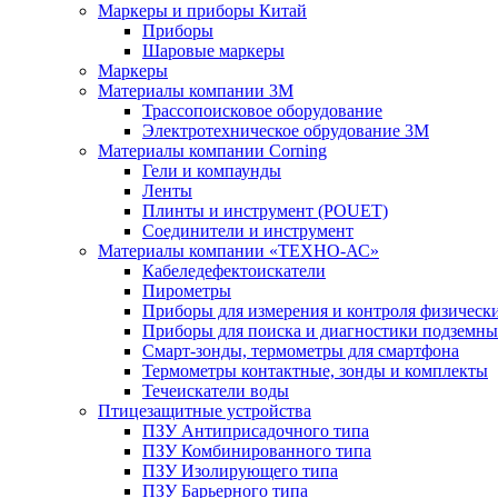
Маркеры и приборы Китай
Приборы
Шаровые маркеры
Маркеры
Материалы компании 3М
Трассопоисковое оборудование
Электротехническое обрудование 3М
Материалы компании Corning
Гели и компаунды
Ленты
Плинты и инструмент (POUET)
Соединители и инструмент
Материалы компании «ТЕХНО-АС»
Кабеледефектоискатели
Пирометры
Приборы для измерения и контроля физическ
Приборы для поиска и диагностики подземн
Смарт-зонды, термометры для смартфона
Термометры контактные, зонды и комплекты
Течеискатели воды
Птицезащитные устройства
ПЗУ Антиприсадочного типа
ПЗУ Комбинированного типа
ПЗУ Изолирующего типа
ПЗУ Барьерного типа