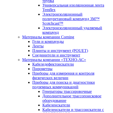
трубка
Универсальная изоляционная лента
Temflex
Электроизоляционный
полиуретановый компаунд 3M™
Scotchcast™
Электроизоляционный удаляемый
компаунд
Материалы компании Corning
Гели и компаунды
Ленты
Плинты и инструмент (POUET)
Соединители и инструмент
Материалы компании «ТЕХНО-АС»
Кабеледефектоискатели
Пирометры
Приборы для измерения и контроля
физических величин
Приборы для поиска и диагностики
подземных коммуникаций
Генераторы трассировочные
Дополнительное трассопоисковое
оборудование
Кабелеискатели
Кабелеискатели и трассоискатели с