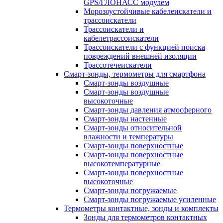
GPS/ГЛОНАСС модулем
Морозоустойчивые кабелеискатели и
трассоискатели
Трассоискатели и
кабелетрассоискатели
Трассоискатели с функцией поиска
повреждений внешней изоляции
Трассотечеискатели
Смарт-зонды, термометры для смартфона
Смарт-зонды воздушные
Смарт-зонды воздушные
высокоточные
Смарт-зонды давления атмосферного
Смарт-зонды настенные
Смарт-зонды относительной
влажности и температуры
Смарт-зонды поверхностные
Смарт-зонды поверхностные
высокотемпературные
Смарт-зонды поверхностные
высокоточные
Смарт-зонды погружаемые
Смарт-зонды погружаемые усиленные
Термометры контактные, зонды и комплекты
Зонды для термометров контактных