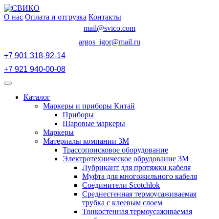
Перейти
к
О нас
Оплата и отгрузка
Контакты
содержимому
mail@svico.com
argos_igor@mail.ru
+7 901 318-92-14
+7 921 940-00-08
Открыть
меню
Каталог
Маркеры и приборы Китай
Приборы
Шаровые маркеры
Маркеры
Материалы компании 3М
Трассопоисковое оборудование
Электротехническое обрудование 3М
Лубрикант для протяжки кабеля
Муфта для многожильного кабеля
Соединители Scotchlok
Среднестенная термоусаживаемая
трубка с клеевым слоем
Тонкостенная термоусаживаемая