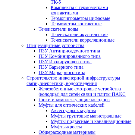
ТК-5
Комплекты с термометрами
контактными
Термогигрометры цифровые
Термометры контактные
Течеискатели воды
Течеискатели акустические
Течеискатели корреляционные
Птицезащитные устройства
ПЗУ Антиприсадочного типа
ПЗУ Комбинированного типа
ПЗУ Изолирующего типа
ПЗУ Барьерного типа
ПЗУ Маркерного типа
Строительство инженерной инфраструктуры
связи, энергетики, водоотведения
Железобетонные смотровые устройства
(колодцы) для сетей связи и плиты ПАКС
Люки и комплектующие колодцев
Муфты для оптических кабелей
Аксессуары к муфтам
Муфты грунтовые магистральные
Муфты подвесные и канализационные
Муфты-кроссы
Общерасходные материалы