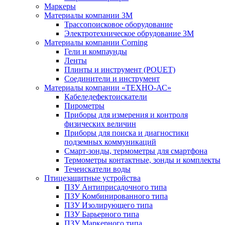
Маркеры
Материалы компании 3М
Трассопоисковое оборудование
Электротехническое обрудование 3М
Материалы компании Corning
Гели и компаунды
Ленты
Плинты и инструмент (POUET)
Соединители и инструмент
Материалы компании «ТЕХНО-АС»
Кабеледефектоискатели
Пирометры
Приборы для измерения и контроля
физических величин
Приборы для поиска и диагностики
подземных коммуникаций
Смарт-зонды, термометры для смартфона
Термометры контактные, зонды и комплекты
Течеискатели воды
Птицезащитные устройства
ПЗУ Антиприсадочного типа
ПЗУ Комбинированного типа
ПЗУ Изолирующего типа
ПЗУ Барьерного типа
ПЗУ Маркерного типа